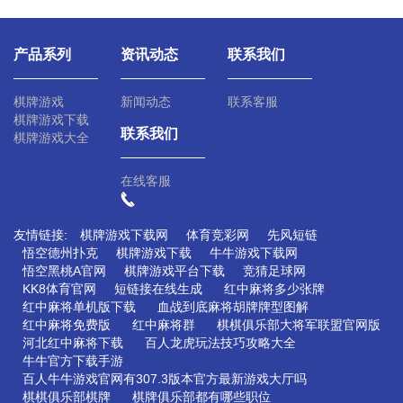
产品系列
资讯动态
联系我们
棋牌游戏
新闻动态
联系客服
棋牌游戏下载
联系我们
棋牌游戏大全
在线客服
友情链接:
棋牌游戏下载网
体育竞彩网
先风短链
悟空德州扑克
棋牌游戏下载
牛牛游戏下载网
悟空黑桃A官网
棋牌游戏平台下载
竞猜足球网
KK8体育官网
短链接在线生成
红中麻将多少张牌
红中麻将单机版下载
血战到底麻将胡牌牌型图解
红中麻将免费版
红中麻将群
棋棋俱乐部大将军联盟官网版
河北红中麻将下载
百人龙虎玩法技巧攻略大全
牛牛官方下载手游
百人牛牛游戏官网有307.3版本官方最新游戏大厅吗
棋棋俱乐部棋牌
棋牌俱乐部都有哪些职位