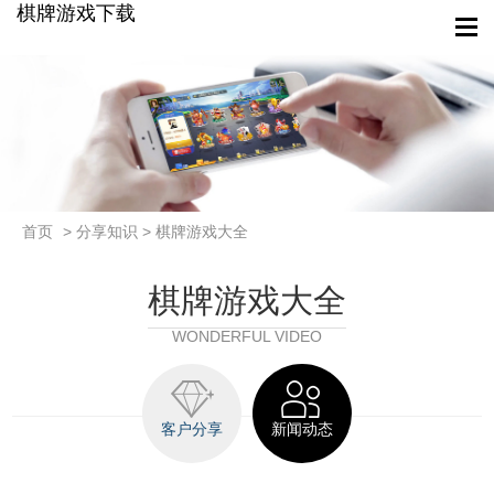
棋牌游戏下载
首页
> 分享知识 > 棋牌游戏大全
棋牌游戏大全
WONDERFUL VIDEO
客户分享
新闻动态